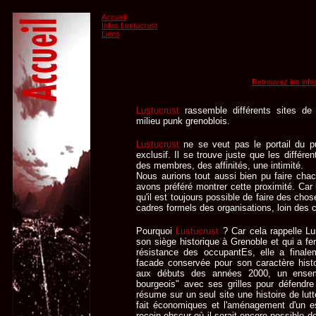
Accueil
Infos Lustucrust
Liens
Retrouvez les info
Lustucrust
rassemble différents sites de 
milieu punk grenoblois.
Lustucrust
ne se veut pas le portail du p
exclusif. Il se trouve juste que les différe
des membres, des affinités, une intimité.
Nous aurions tout aussi bien pu faire cha
avons préféré montrer cette proximité. Car 
qu'il est toujours possible de faire des cho
cadres formels des organisations, loin des 
Pourquoi
Lustucrust
? Car cela rappelle Lu
son siège historique à Grenoble et qui a fe
résistance des occupantEs, elle a finale
facade conservée pour son caractère histor
aux débuts des années 2000, un ensembl
bourgeois" avec ses grilles pour défendre 
résume sur un seul site une histoire de lut
fait économiques et l'aménagement d'un esp
recoin obscur où il serait encore possible d